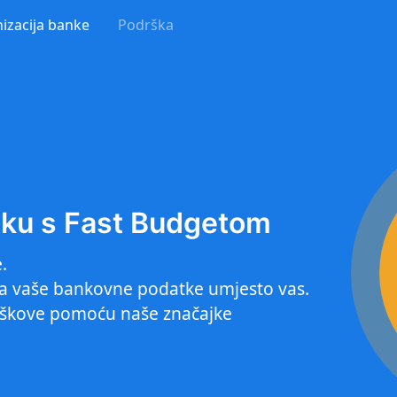
izacija banke
Podrška
nku s Fast Budgetom
.
ira vaše bankovne podatke umjesto vas.
roškove pomoću naše značajke