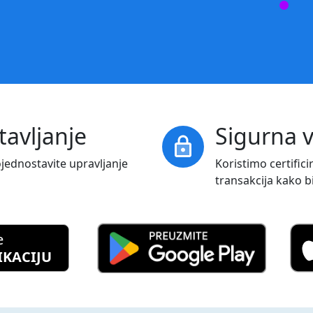
avljanje
Sigurna 
lock
ojednostavite upravljanje
Koristimo certific
transakcija kako b
e
IKACIJU