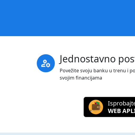
Jednostavno post
manage_accounts
Povežite svoju banku u trenu i p
svojim financijama
Isprobajt
WEB APL