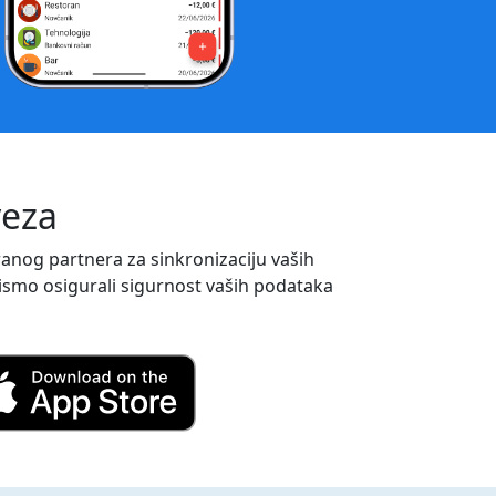
veza
iranog partnera za sinkronizaciju vaših
ismo osigurali sigurnost vaših podataka